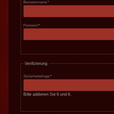
Pflichtfeld
Benutzername
*
Pflichtfeld
Passwort
*
Verifizierung
Pflichtfeld
Sicherheitsfrage
*
Bitte addieren Sie 6 und 6.